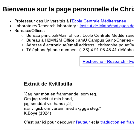
Bienvenue sur la page personnelle de Chr
Professeur des Universités à l'
Ecole Centrale Méditerranée
Laboratoire/Research laboratory :
Institut de Mathématiques de
Bureaux/Offices :
Bureau principal/Main office : Ecole Centrale Méditerran
Bureau à l'I2M/I2M Office : amU Campus Saint-Charles - bâ
Adresse électronique/email address : christophe.pouet[h
Téléphone/phone number : (+33) 4.91.05.45.41 (télépho
Recherche - Research - Fo
Extrait de Kvällstilla
"Jag har mött en främmande, som teg.
Om jag räckt ut min hand,
jag snuddat vid hans själ,
när vi gick om varann med skygga steg."
K.Boye (1924)
C'est par ici pour découvrir
l'auteur
et la
traduction en fra