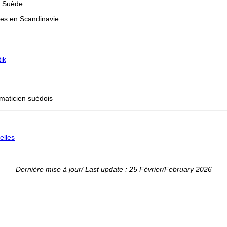
en Suède
ues en Scandinavie
ik
aticien suédois
elles
Dernière mise à jour/ Last update : 25 Février/February 2026