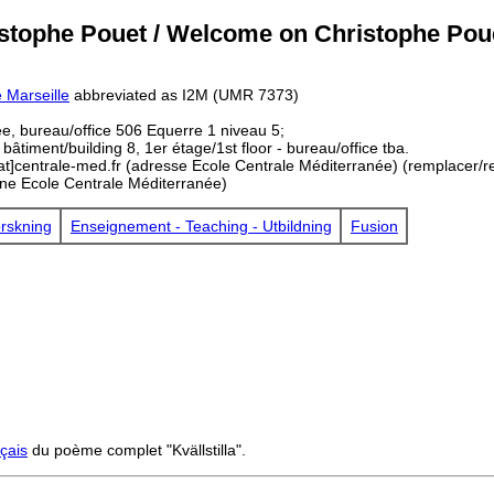
istophe Pouet / Welcome on Christophe Po
 Marseille
abbreviated as I2M (UMR 7373)
ée, bureau/office 506 Equerre 1 niveau 5;
timent/building 8, 1er étage/1st floor - bureau/office tba.
at]centrale-med.fr (adresse Ecole Centrale Méditerranée) (remplacer/r
ne Ecole Centrale Méditerranée)
rskning
Enseignement - Teaching - Utbildning
Fusion
nçais
du poème complet "Kvällstilla".