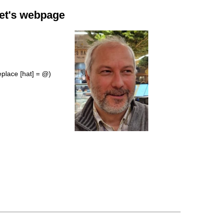
uet's webpage
eplace [hat] = @)