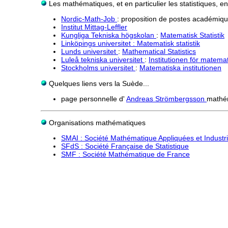
Les mathématiques, et en particulier les statistiques, 
Nordic-Math-Job
: proposition de postes académiq
Institut Mittag-Leffler
Kungliga Tekniska högskolan
:
Matematisk Statistik
Linköpings universitet
: Matematisk statistik
Lunds universitet
:
Mathematical Statistics
Luleå tekniska universitet
:
Institutionen för matemat
Stockholms universitet
:
Matematiska institutionen
Quelques liens vers la Suède...
page personnelle d'
Andreas Strömbergsson
mathém
Organisations mathématiques
SMAI : Société Mathématique Appliquées et Industri
SFdS : Société Française de Statistique
SMF : Société Mathématique de France